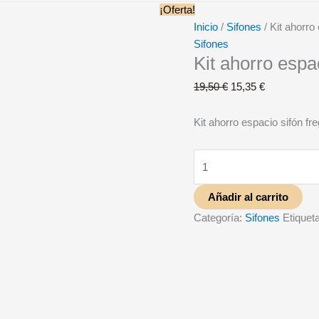
¡Oferta!
Inicio
/
Sifones
/ Kit ahorro
Sifones
Kit ahorro espa
19,50
€
15,35
€
Kit ahorro espacio sifón fr
Añadir al carrito
Categoría:
Sifones
Etiquet