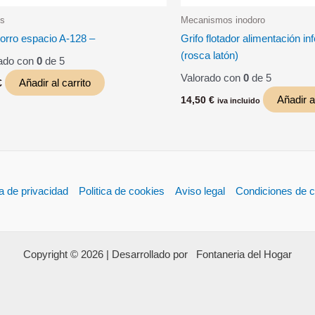
es
Mecanismos inodoro
horro espacio A-128 –
Grifo flotador alimentación infe
(rosca latón)
ado con
0
de 5
Valorado con
0
de 5
Añadir al carrito
€
Añadir al
14,50
€
iva incluido
ca de privacidad
Politica de cookies
Aviso legal
Condiciones de 
Copyright © 2026 | Desarrollado por Fontaneria del Hogar