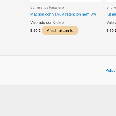
Suministros fontaneria
Sifon
Machón con válvula retención m/m 3/4
Kit a
Valorado con
0
de 5
Valor
Añadir al carrito
9,50
€
9,50
Politi