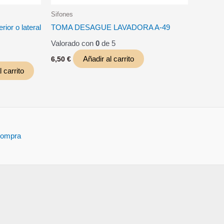
Sifones
rior o lateral
TOMA DESAGUE LAVADORA A-49
Valorado con
0
de 5
Añadir al carrito
6,50
€
 carrito
compra