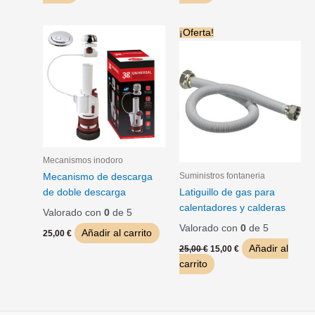
El
El
¡Oferta!
precio
precio
original
actual
era:
es:
25,00 €.
15,00 €.
Mecanismos inodoro
Suministros fontaneria
Mecanismo de descarga
de doble descarga
Latiguillo de gas para
calentadores y calderas
Valorado con
0
de 5
Valorado con
0
de 5
Añadir al carrito
25,00
€
Añadir al
25,00
€
15,00
€
carrito