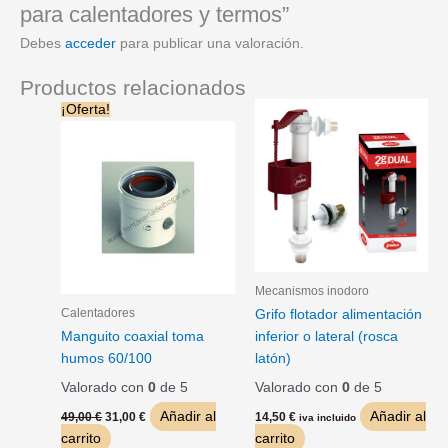
para calentadores y termos”
Debes
acceder
para publicar una valoración.
Productos relacionados
El
El
¡Oferta!
precio
precio
original
actual
era:
es:
49,00 €.
31,00 €.
Mecanismos inodoro
Calentadores
Grifo flotador alimentación
Manguito coaxial toma
inferior o lateral (rosca
humos 60/100
latón)
Valorado con
0
de 5
Valorado con
0
de 5
Añadir al
Añadir al
49,00
€
31,00
€
14,50
€
iva incluido
carrito
carrito