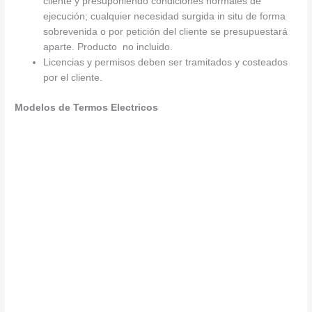
cliente y presuponiendo condiciones normales de
ejecución; cualquier necesidad surgida in situ de forma
sobrevenida o por petición del cliente se presupuestará
aparte. Producto no incluido.
Licencias y permisos deben ser tramitados y costeados
por el cliente.
Modelos de Termos Electricos
T